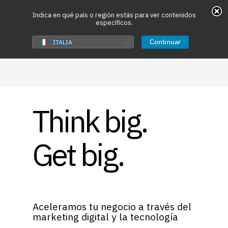
May we use cookies to track your activities? We take
Indica en qué país o región estás para ver contenidos
específicos.
your privacy very seriously. Please see our privacy
policy for details and any questions.
Yes
No
ITALIA
Continuar
Hit enter to search or ESC to close
Think big.
Get big.
Aceleramos tu negocio a través del
marketing digital y la tecnología