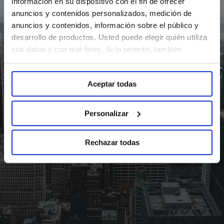
información en su dispositivo con el fin de ofrecer
anuncios y contenidos personalizados, medición de
anuncios y contenidos, información sobre el público y
desarrollo de productos. Usted puede elegir quién utiliza
sus datos y con qué fines. Si lo permite, también
quisiéramos recopilar información sobre su ubicación
geográfica e identificar su dispositivo. Obtenga más
Aceptar todas
información sobre cómo se procesan sus datos
personales y establezca sus preferencias en la sección
de Personalizar. Puede cambiar o retirar su
Personalizar
consentimiento en cualquier momento en la
Configuración de cookies. Para más información revise
Rechazar todas
nuestra
Política de cookies