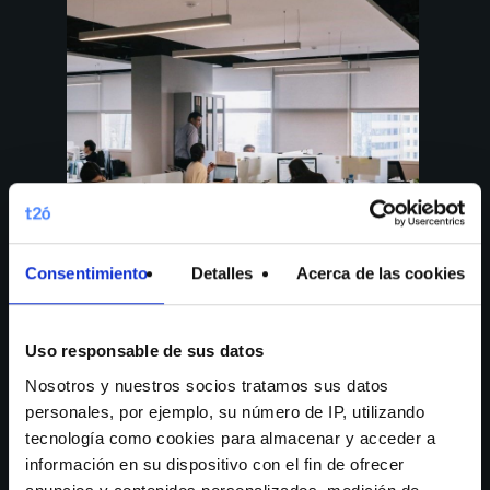
Consentimiento
Detalles
Acerca de las cookies
Ciudad de México
Mappa
Uso responsable de sus datos
Nosotros y nuestros socios tratamos sus datos
Ejército Nacional #904
Piso 16 Col. Polanco
personales, por ejemplo, su número de IP, utilizando
11560, Ciudad de México
tecnología como cookies para almacenar y acceder a
41616047
información en su dispositivo con el fin de ofrecer
+34 91 535 80 66