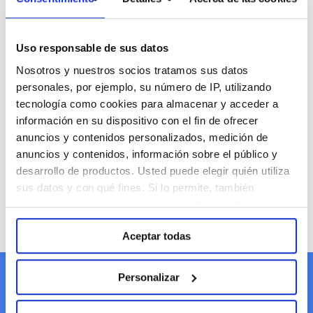
3 ways to improve low-traffic
AdWords campaigns Low-traffic
Uso responsable de sus datos
Nosotros y nuestros socios tratamos sus datos
keywords are more common in
personales, por ejemplo, su número de IP, utilizando
AdWords campaigns than you might
tecnología como cookies para almacenar y acceder a
think. Essentially, low traffic keywords
información en su dispositivo con el fin de ofrecer
anuncios y contenidos personalizados, medición de
result in low…
anuncios y contenidos, información sobre el público y
desarrollo de productos. Usted puede elegir quién utiliza
Read More
sus datos y con qué fines. Si lo permite, también
quisiéramos recopilar información sobre su ubicación
geográfica e identificar su dispositivo. Obtenga más
Aceptar todas
información sobre cómo se procesan sus datos
personales y establezca sus preferencias en la sección
de Personalizar. Puede cambiar o retirar su
Personalizar
We’d love to build
consentimiento en cualquier momento en la
Configuración de cookies. Para más información revise