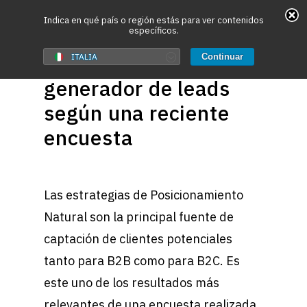
May we use cookies to track your activities? We take
Indica en qué país o región estás para ver contenidos
específicos.
your privacy very seriously. Please see our privacy
9 Diciembre, 2011
policy for details and any questions.
El SEO es el mayor
Yes
No
ITALIA
Continuar
generador de leads
Hit enter to search or ESC to close
según una reciente
encuesta
Las estrategias de Posicionamiento
Natural son la principal fuente de
captación de clientes potenciales
tanto para B2B como para B2C. Es
este uno de los resultados más
relevantes de una encuesta realizada