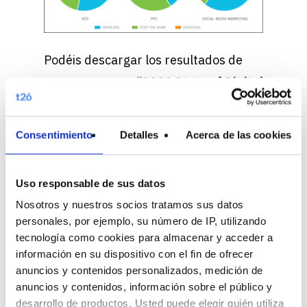
Podéis descargar los resultados de
esta encuesta – “
2011 State of Digital
Marketing Report”
– en la página web
de la agencia
Webmarketing123
.
Consentimiento
Detalles
Acerca de las cookies
También os recomendamos echar un
vistazo a la infografía publicada en
Uso responsable de sus datos
Searchengineland.com
que de forma
Nosotros y nuestros socios tratamos sus datos
intuitiva y detallada resume las
personales, por ejemplo, su número de IP, utilizando
principales conclusiones de la
tecnología como cookies para almacenar y acceder a
información en su dispositivo con el fin de ofrecer
encuesta.
anuncios y contenidos personalizados, medición de
Por otro lado, nos encantaría conocer
anuncios y contenidos, información sobre el público y
desarrollo de productos. Usted puede elegir quién utiliza