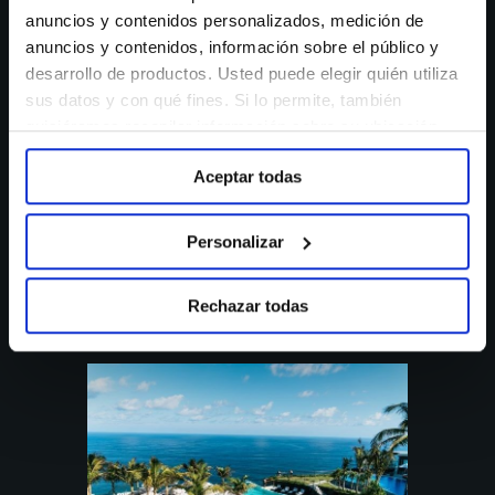
anuncios y contenidos personalizados, medición de
turnover and
anuncios y contenidos, información sobre el público y
desarrollo de productos. Usted puede elegir quién utiliza
reputation
sus datos y con qué fines. Si lo permite, también
quisiéramos recopilar información sobre su ubicación
geográfica e identificar su dispositivo. Obtenga más
Aceptar todas
información sobre cómo se procesan sus datos
Ver caso de éxito
personales y establezca sus preferencias en la sección
de Personalizar. Puede cambiar o retirar su
Personalizar
consentimiento en cualquier momento en la
Configuración de cookies. Para más información revise
Rechazar todas
nuestra
Política de cookies