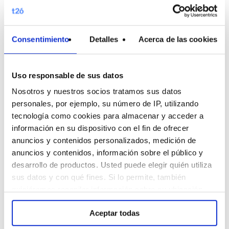
proveedores
, especialmente de los
soportes publicitarios, antes,
Consentimiento
Detalles
Acerca de las cookies
durante y después de las
campañas, a través de las
Uso responsable de sus datos
herramientas del mercado y de las
Nosotros y nuestros socios tratamos sus datos
propias desarrolladas por el
personales, por ejemplo, su número de IP, utilizando
grupo, respecto a los objetivos
tecnología como cookies para almacenar y acceder a
esperados por los clientes.
información en su dispositivo con el fin de ofrecer
anuncios y contenidos personalizados, medición de
Dotar de los recursos necesarios
anuncios y contenidos, información sobre el público y
que garanticen la confidencialidad,
desarrollo de productos. Usted puede elegir quién utiliza
integridad y disponibilidad de la
sus datos y con qué fines. Si lo permite, también
quisiéramos recopilar información sobre su ubicación
información y los datos.
geográfica e identificar su dispositivo. Obtenga más
Establecer políticas y acciones de
Aceptar todas
información sobre cómo se procesan sus datos
Responsabilidad Social
personales y establezca sus preferencias en la sección