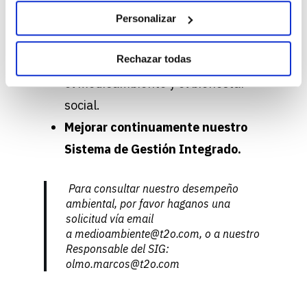
de Personalizar. Puede cambiar o retirar su
Corporativa y Medioambiental
,
Personalizar
consentimiento en cualquier momento en la
fomentando en los miembros la
Configuración de cookies. Para más información revise
Rechazar todas
solidaridad, la ética, el cuidado por
nuestra
Política de cookies
el medioambiente y el bienestar
social.
Mejorar continuamente nuestro
Sistema de Gestión Integrado.
Para consultar nuestro desempeño
ambiental, por favor haganos una
solicitud vía email
a medioambiente@t2o.
com
, o a nuestro
Responsable del SIG:
olmo.marcos@t2o.com