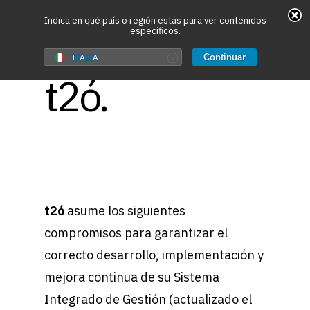
May we use cookies to track your activities? We take
Indica en qué país o región estás para ver contenidos
Compromisos
específicos.
your privacy very seriously. Please see our privacy
policy for details and any questions.
Yes
No
ITALIA
Continuar
t2ó.
Hit enter to search or ESC to close
t2ó
asume los siguientes
compromisos para garantizar el
correcto desarrollo, implementación y
mejora continua de su Sistema
Integrado de Gestión (actualizado el