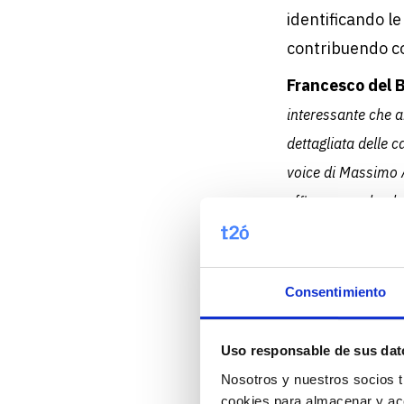
identificando le
contribuendo co
Francesco del 
interessante che a
dettagliata delle c
voice di Massimo A
efficace, rendendo
innovazione tecnol
Best pra
Consentimiento
solo
Uso responsable de sus dat
Le schede prod
Nosotros y nuestros socios t
informazioni det
cookies para almacenar y acc