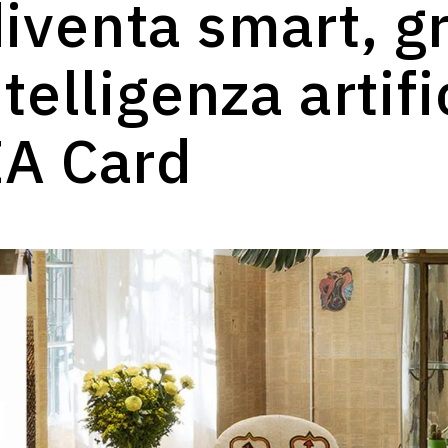
iventa smart, g
ntelligenza artifi
IA Card