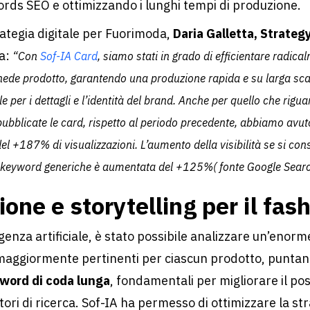
ords SEO e ottimizzando i lunghi tempi di produzione.
rategia digitale per Fuorimoda,
Daria Galletta, Strategy
ea:
“Con
Sof-IA Card
, siamo stati in grado di efficientare radica
chede prodotto, garantendo una produzione rapida e su larga s
per i dettagli e l’identità del brand. Anche per quello che rigua
pubblicate le card, rispetto al periodo precedente, abbiamo avut
del
+187% di visualizzazioni
. L’aumento della visibilità se si co
keyword generiche
è aumentata del
+125%
( fonte Google Sear
one e storytelling per il fas
ligenza artificiale, è stato possibile analizzare un’enorm
maggiormente pertinenti per ciascun prodotto, punta
word di coda lunga
, fondamentali per migliorare il p
ori di ricerca. Sof-IA ha permesso di ottimizzare la st