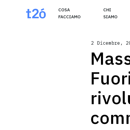
May we use cookies to track your activities? W
COSA
CHI
FACCIAMO
SIAMO
2 Dicembre, 2
Mass
Fuor
rivol
comm