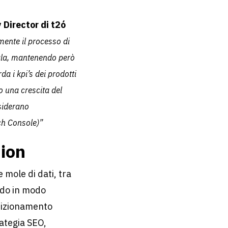
 Director di t2ó
lmente il processo di
cala, mantenendo però
rda i kpi’s
dei prodotti
o una crescita del
nsiderano
ch Console)”
hion
e mole di dati, tra
ndo in modo
osizionamento
rategia SEO,