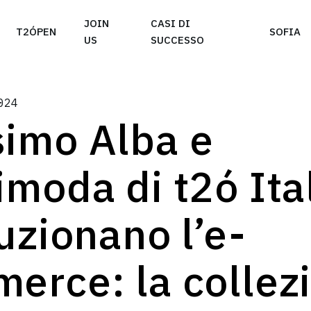
e take your privacy very seriously. Please see our priva
JOIN
CASI DI
T2ÓPEN
SOFIA
US
SUCCESSO
024
imo Alba e
imoda di t2ó Ita
uzionano l’e-
erce: la collez