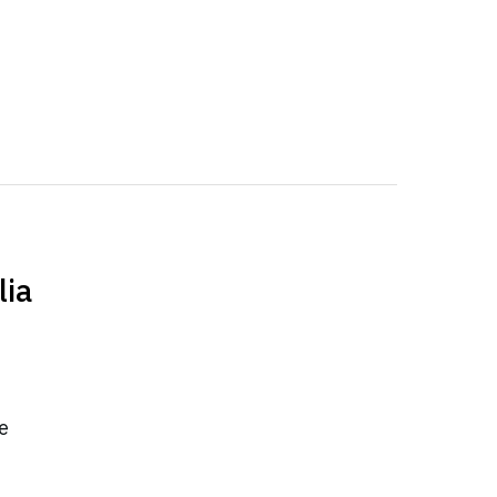
lia
e