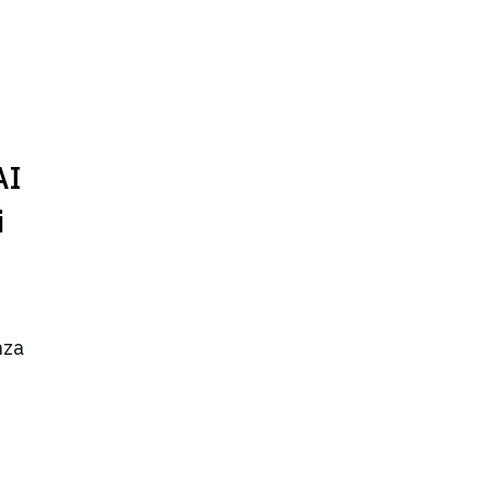
AI
i
nza