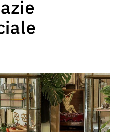
razie
ciale