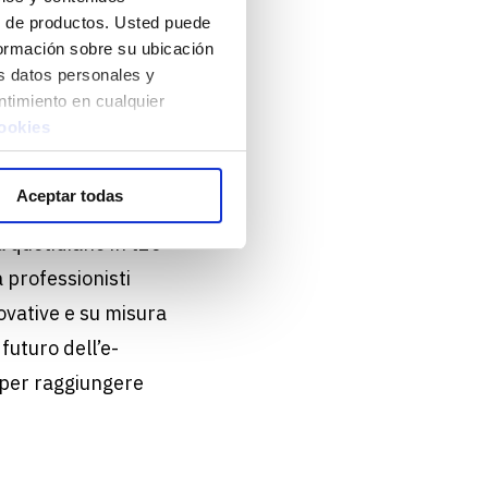
l’essenza del
lo de productos. Usted puede
tente, rendendo ogni
nformación sobre su ubicación
s datos personales y
ntimiento en cualquier
processo
cookies
per il team e-
Aceptar todas
tà quotidiane in t2ó
a professionisti
novative e su misura
futuro dell’e-
 per raggiungere