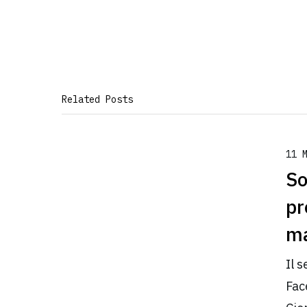
Related Posts
11 
So
pr
ma
Il 
Fac