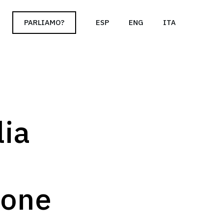
cy policy for details and any questions.
Yes
No
PARLIAMO?
ESP
ENG
ITA
lia
ione