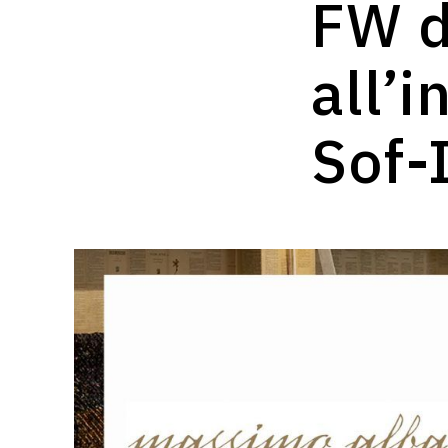
FW d
all’i
Sof-
Hit enter to search or ESC to close