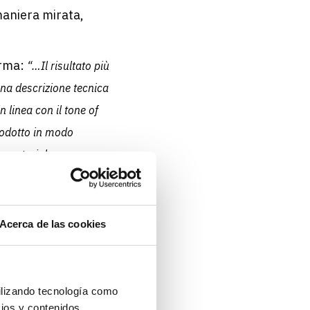
 maniera mirata,
erma:
“…Il risultato più
na descrizione tecnica
n linea con il tone of
rodotto in modo
 sartoriale e
merce e non
Acerca de las cookies
ion, includendo
ilizando tecnología como
, vestibilità, e
cios y contenidos