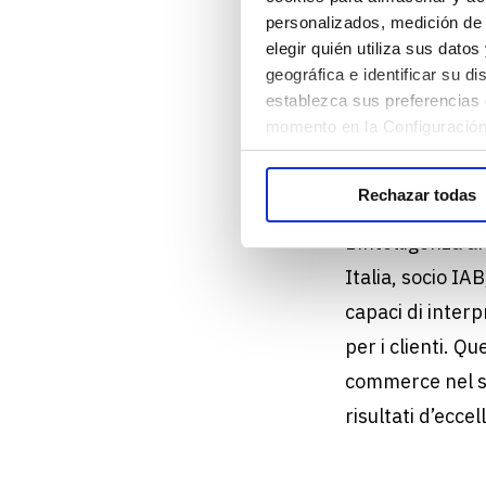
provenienza — m
personalizados, medición de 
brand e dei suo
elegir quién utiliza sus dato
geográfica e identificar su 
capo non solo u
establezca sus preferencias 
Inoltre, grazie 
momento en la Configuración
estremamente sc
commerce.
Rechazar todas
L’intelligenza a
Italia, socio IA
capaci di interp
per i clienti. Q
commerce nel se
risultati d’eccel