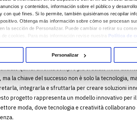
a presentate attraverso una narrazione che esprime 
anuncios y contenidos, información sobre el público y desarrol
i valori. Questo approccio ha migliorato l’esperienza u
s y con qué fines. Si lo permite, también quisiéramos recopilar i
dispositivo. Obtenga más información sobre cómo se procesan su
n oggetto da acquistare, ma una storia da vivere.
en la sección de Personalizar. Puede cambiar o retirar su conse
alla possibilità di produzione in
bulk
, Sof-IA ha reso il 
 de cookies. Para más información revise nuestra
Política de 
alabile, con un notevole risparmio di tempo e risorse 
Personalizar
rtificiale quindi diventa sempre più cruciale nelle attivi
B, ma la chiave del successo non è solo la tecnologia, m
retarla, integrarla e sfruttarla per creare soluzioni in
uesto progetto rappresenta un modello innovativo per il 
ttore moda, dove tecnologia e creatività collaborano
lenza.