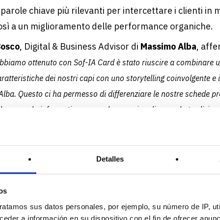
 parole chiave più rilevanti per intercettare i clienti in
sì a un miglioramento delle performance organiche.
Bosco
, Digital & Business Advisor di
Massimo Alba
, aff
bbiamo ottenuto con Sof-IA Card è stato riuscire a combinare u
aratteristiche dei nostri capi con uno storytelling coinvolgente e i
lba. Questo ci ha permesso di differenziare le nostre schede p
le non solo informative ma anche emozionali, unendo tradizione
ogica.”
ctices per il fashion e-com
Detalles
os
otto create seguono le
best practices
del settore fash
ratamos sus datos personales, por ejemplo, su número de IP, ut
tagliate sulle caratteristiche tecniche — come materiali
eder a información en su dispositivo con el fin de ofrecer anun