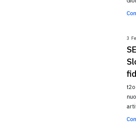
Gio
Con
3 F
SE
Sl
fi
t2o
nuov
art
Con