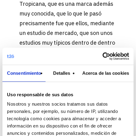
Tropicana, que es una marca además
muy conocida, que lo que le pasó
precisamente fue que ellos, mediante
un estudio de mercado, que son unos
estudios muy típicos dentro de dentro
de toda la parte de marketing,
quisieron hacer ese cambio de
packaging, con lo cual mostraron a los
Consentimiento
Detalles
Acerca de las cookies
usuarios dos, dos productos distintos,
dos packaging distintos, el actual y el
Uso responsable de sus datos
nuevo que querían utilizar y mediante
Nosotros y nuestros socios tratamos sus datos
el estudio de mercado, ellos
personales, por ejemplo, su número de IP, utilizando
tecnología como cookies para almacenar y acceder a
obtuvieron la información como que el
información en su dispositivo con el fin de ofrecer
nuevo tenía aprobación por parte del
anuncios y contenidos personalizados, medición de