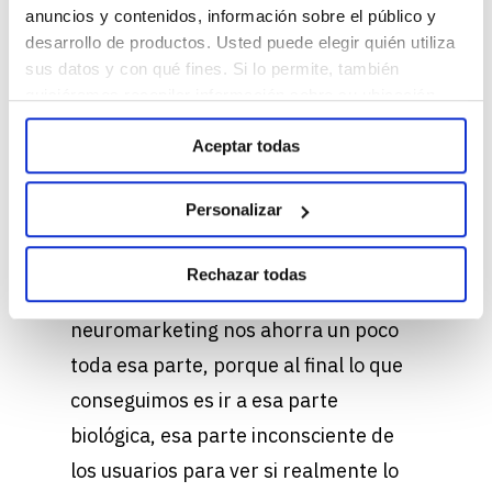
público. ¿Qué ocurrió? Que cuando lo
anuncios y contenidos, información sobre el público y
desarrollo de productos. Usted puede elegir quién utiliza
implementaron llegaron a perder la
sus datos y con qué fines. Si lo permite, también
friolera, creo que de 30 millones de
quisiéramos recopilar información sobre su ubicación
euros, precisamente por esa parte
geográfica e identificar su dispositivo. Obtenga más
Aceptar todas
información sobre cómo se procesan sus datos
inconsciente que aunque el usuario te
personales y establezca sus preferencias en la sección
estaba diciendo oye, me gusta más
de Personalizar. Puede cambiar o retirar su
Personalizar
este packaging nuevo. La realidad es
consentimiento en cualquier momento en la
Configuración de cookies. Para más información revise
que a nivel biológico no estaba
Rechazar todas
nuestra
Política de cookies
funcionando, de forma que el
neuromarketing nos ahorra un poco
toda esa parte, porque al final lo que
conseguimos es ir a esa parte
biológica, esa parte inconsciente de
los usuarios para ver si realmente lo