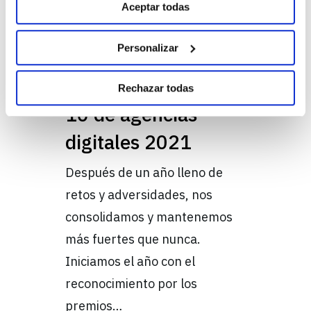
Seguir leyendo
Aceptar todas
información sobre cómo se procesan sus datos
personales y establezca sus preferencias en la sección
de Personalizar. Puede cambiar o retirar su
Personalizar
consentimiento en cualquier momento en la
20 abril, 2021
Configuración de cookies. Para más información revise
t2ó México en el top
Rechazar todas
nuestra
Política de cookies
10 de agencias
digitales 2021
Después de un año lleno de
retos y adversidades, nos
consolidamos y mantenemos
más fuertes que nunca.
Iniciamos el año con el
reconocimiento por los
premios…