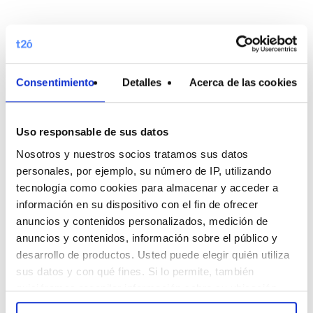
26 marzo, 2024
t2ó México vuelve a
obtener la exclusiva
Consentimiento
Detalles
Acerca de las cookies
insignia de Google
Uso responsable de sus datos
Partner Premier
Nosotros y nuestros socios tratamos sus datos
personales, por ejemplo, su número de IP, utilizando
Ser Google Partner Premier
tecnología como cookies para almacenar y acceder a
significa que estamos en el 3%
información en su dispositivo con el fin de ofrecer
de empresas en el manejo de
anuncios y contenidos personalizados, medición de
anuncios y contenidos, información sobre el público y
Google Ads, esto por tercer
desarrollo de productos. Usted puede elegir quién utiliza
año consecutivo ¡Estamos
sus datos y con qué fines. Si lo permite, también
emocionados…
quisiéramos recopilar información sobre su ubicación
geográfica e identificar su dispositivo. Obtenga más