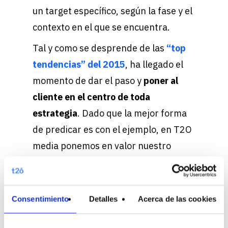
un target específico, según la fase y el
contexto en el que se encuentra.
Tal y como se desprende de las
“top
tendencias” del 2015
, ha llegado el
momento de dar el paso y
poner al
cliente en el centro de toda
estrategia
. Dado que la mejor forma
de predicar es con el ejemplo, en T2O
media ponemos en valor nuestro
profundo channel-expertise
elaborando soluciones transversales
ad hoc, y articulando equipos de
Consentimiento
Detalles
Acerca de las cookies
especialistas multidisciplinares
alrededor de las marcas, en base a