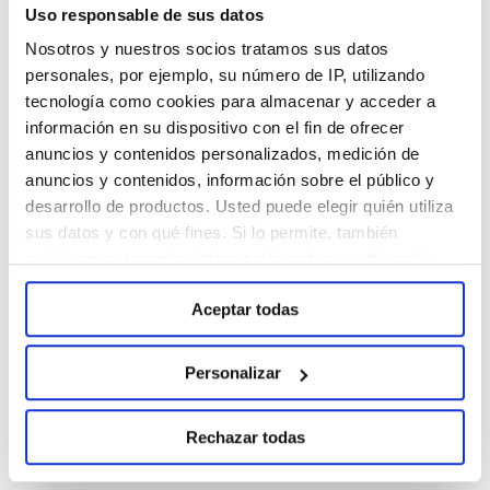
Uso responsable de sus datos
sus necesidades específicas. Cada día
Nosotros y nuestros socios tratamos sus datos
nos ponemos en la piel de los clientes
personales, por ejemplo, su número de IP, utilizando
que confían en nosotros buscando la
tecnología como cookies para almacenar y acceder a
información en su dispositivo con el fin de ofrecer
receta más adecuada para cada caso,
anuncios y contenidos personalizados, medición de
llevando a cabo de forma coordinada
anuncios y contenidos, información sobre el público y
campañas paid media y proyectos de
desarrollo de productos. Usted puede elegir quién utiliza
sus datos y con qué fines. Si lo permite, también
owned & earned media.
quisiéramos recopilar información sobre su ubicación
Otro de los ejes fundamentales para
geográfica e identificar su dispositivo. Obtenga más
Aceptar todas
información sobre cómo se procesan sus datos
el cambio es sin duda el
equipo
, uno
personales y establezca sus preferencias en la sección
de los principales valores de T2O
de Personalizar. Puede cambiar o retirar su
Personalizar
media y uno de los aspectos más
consentimiento en cualquier momento en la
Configuración de cookies. Para más información revise
apreciados por nuestros clientes. No
Rechazar todas
nuestra
Política de cookies
sólo se trata de profesionales que