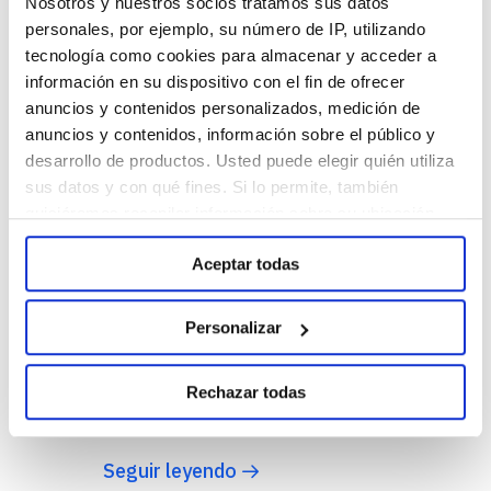
Nosotros y nuestros socios tratamos sus datos
t2ó México se
personales, por ejemplo, su número de IP, utilizando
tecnología como cookies para almacenar y acceder a
mantiene en el top
información en su dispositivo con el fin de ofrecer
10 en ranking de
anuncios y contenidos personalizados, medición de
anuncios y contenidos, información sobre el público y
mejores agencias
desarrollo de productos. Usted puede elegir quién utiliza
sus datos y con qué fines. Si lo permite, también
digitales
quisiéramos recopilar información sobre su ubicación
geográfica e identificar su dispositivo. Obtenga más
Por segundo año consecutivo
Aceptar todas
información sobre cómo se procesan sus datos
mantenemos la sexta posición
personales y establezca sus preferencias en la sección
entre las mejores agencias
de Personalizar. Puede cambiar o retirar su
Personalizar
consentimiento en cualquier momento en la
digitales, tras ser evaluados
Configuración de cookies. Para más información revise
con más de 100 agencias a
Rechazar todas
nuestra
Política de cookies
nivel nacional Con…
Seguir leyendo