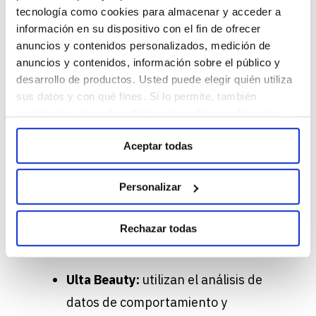
El Big Data está permitiendo a las
tecnología como cookies para almacenar y acceder a
marcas conocer mejor a sus
información en su dispositivo con el fin de ofrecer
anuncios y contenidos personalizados, medición de
consumidores y ofrecer experiencias
anuncios y contenidos, información sobre el público y
cada vez más relevantes y
desarrollo de productos. Usted puede elegir quién utiliza
personalizadas.
sus datos y con qué fines. Si lo permite, también
quisiéramos recopilar información sobre su ubicación
Revieve:
el análisis de millones de
geográfica e identificar su dispositivo. Obtenga más
interacciones revela que los
Aceptar todas
información sobre cómo se procesan sus datos
personales y establezca sus preferencias en la sección
consumidores comienzan su
de Personalizar. Puede cambiar o retirar su
Personalizar
proceso de compra mediante
consentimiento en cualquier momento en la
diagnósticos digitales y pruebas
Configuración de cookies. Para más información revise
Rechazar todas
nuestra
Política de cookies
virtuales.
Ulta Beauty:
utilizan el análisis de
datos de comportamiento y