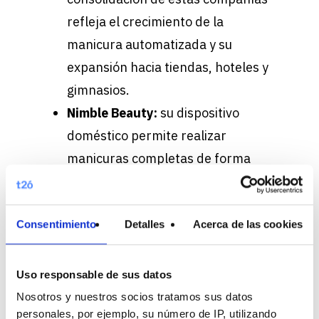
refleja el crecimiento de la
manicura automatizada y su
expansión hacia tiendas, hoteles y
gimnasios.
Nimble Beauty:
su dispositivo
doméstico permite realizar
manicuras completas de forma
autónoma, llevando la
automatización a diferentes
Consentimiento
Detalles
Acerca de las cookies
lugares.
Big Data Analytics: comprender mejor
Uso responsable de sus datos
para personalizar mejor
Nosotros y nuestros socios tratamos sus datos
personales, por ejemplo, su número de IP, utilizando