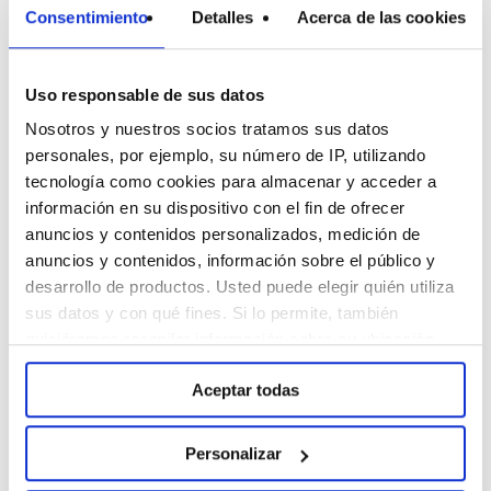
dashboard
Consentimiento
Detalles
Acerca de las cookies
tradicional a las
respuestas en
Uso responsable de sus datos
Nosotros y nuestros socios tratamos sus datos
lenguaje natural
personales, por ejemplo, su número de IP, utilizando
[Podcast Digital
tecnología como cookies para almacenar y acceder a
información en su dispositivo con el fin de ofrecer
Talks by t2ó ONE]
anuncios y contenidos personalizados, medición de
anuncios y contenidos, información sobre el público y
Durante años, las empresas
desarrollo de productos. Usted puede elegir quién utiliza
sus datos y con qué fines. Si lo permite, también
han acumulado enormes
quisiéramos recopilar información sobre su ubicación
cantidades de información con
geográfica e identificar su dispositivo. Obtenga más
la promesa de tomar mejores
Aceptar todas
información sobre cómo se procesan sus datos
personales y establezca sus preferencias en la sección
decisiones. Sin embargo,
de Personalizar. Puede cambiar o retirar su
Personalizar
disponer de más datos no
consentimiento en cualquier momento en la