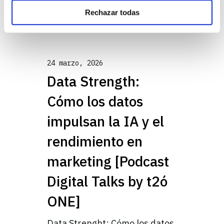
siempre significa…
Configuración de cookies. Para más información revise
Rechazar todas
nuestra
Política de cookies
Seguir leyendo
24 marzo, 2026
Data Strength:
Cómo los datos
impulsan la IA y el
rendimiento en
marketing [Podcast
Digital Talks by t2ó
ONE]
Data Strenght: Cómo los datos