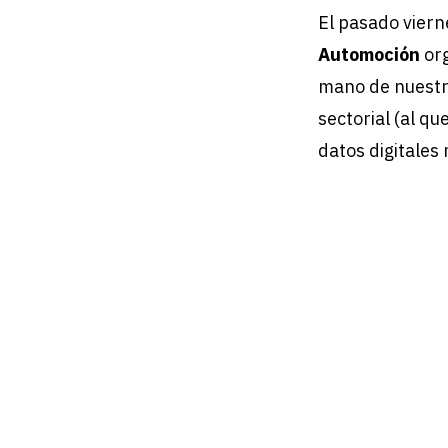
El pasado viern
Automoción
org
mano de nuestro
sectorial (al q
datos digitales