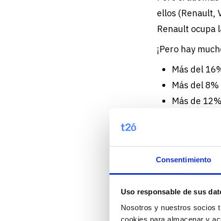
ellos (Renault,
Renault ocupa la
¡Pero hay much
Más del 16%
Más del 8% 
Más de 12% 
Lidera, con 
Consentimiento
Perfil d
Uso responsable de sus dat
Según los datos
Nosotros y nuestros socios t
hombres (62%),
cookies para almacenar y acc