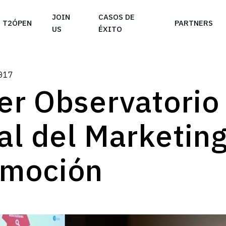
e take your privacy very seriously. Please see our priva
JOIN
CASOS DE
T2ÓPEN
PARTNERS
US
ÉXITO
017
er Observatorio
tal del Marketin
moción