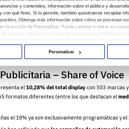
el sector es de 35-44 años.
anuncios y contenidos, información sobre el público y desarrol
s y con qué fines. Si lo permite, también quisiéramos recopilar i
áreas geográficas
se ha comprobado que el sur de Es
dispositivo. Obtenga más información sobre cómo se procesan su
el noroeste con un 21% y la Comunidad de Madrid con
en la sección de Personalizar. Puede cambiar o retirar su conse
 de cookies. Para más información revise nuestra
Política de 
un 45% de los usuarios del sector automoción se defi
r, que acceden a la red de forma constante y consumen 
Personalizar
ublicitaria – Share of Voice
resenta el
10,28% del total display
con 503 marcas y
5 formatos diferentes (entre los que destacan el
med
ñas el 18% ya son exclusivamente programáticas y el