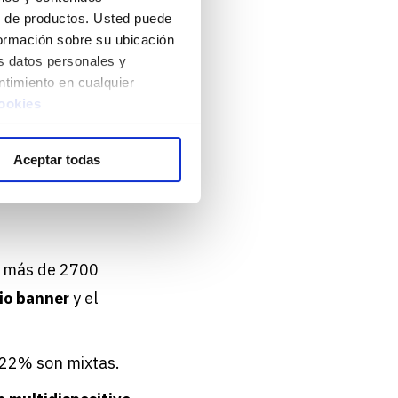
lo de productos. Usted puede
nformación sobre su ubicación
paña representa el
s datos personales y
 un 16%.
ntimiento en cualquier
cookies
nen como “Heavy
servicios online.
Aceptar todas
 más de 2700
io banner
y el
 22% son mixtas.