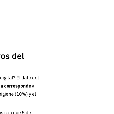
vos del
igital? El dato del
ria corresponde a
higiene (10%) y el
s con que 5 de