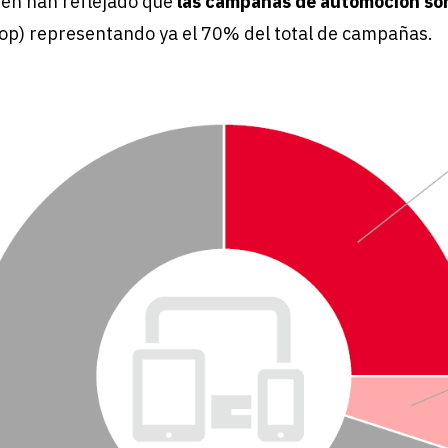
én han reflejado que
las campañas de automoción son
op) representando ya el 70% del total de campañas.