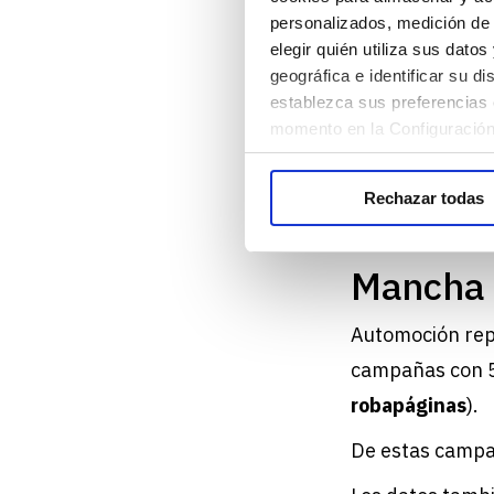
penetración en 
personalizados, medición de 
elegir quién utiliza sus dato
En cuanto a las
geográfica e identificar su 
22%, seguido d
establezca sus preferencias 
momento en la Configuración
Por otro lado, 
Users”, es deci
Rechazar todas
Mancha P
Automoción rep
campañas con 5
robapáginas
).
De estas campa