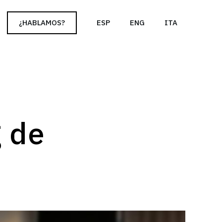
cy policy for details and any questions.
Yes
No
¿HABLAMOS?
ESP
ENG
ITA
g de