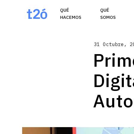
May we use cookies to track your activities? W
QUÉ
QUÉ
HACEMOS
SOMOS
31 Octubre, 2
Prim
Digi
Auto