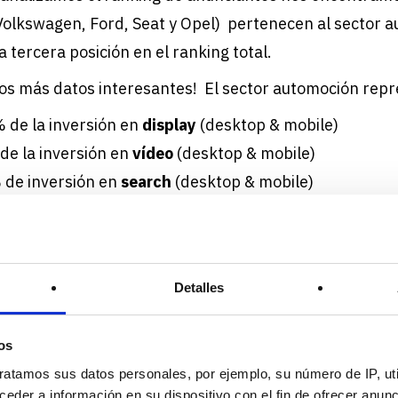
 Volkswagen, Ford, Seat y Opel) pertenecen al sector 
 tercera posición en el ranking total.
os más datos interesantes! El sector automoción repr
 de la inversión en
display
(desktop & mobile)
de la inversión en
vídeo
(desktop & mobile)
de inversión en
search
(desktop & mobile)
casi el 35%, la inversión en
Only Mobile
Detalles
e la audiencia del sector Aut
os
 recabados, el
perfil del usuario
de este sector suele s
ratamos sus datos personales, por ejemplo, su número de IP, ut
 mientras que el otro 38% son mujeres; el
rango de e
eder a información en su dispositivo con el fin de ofrecer anun