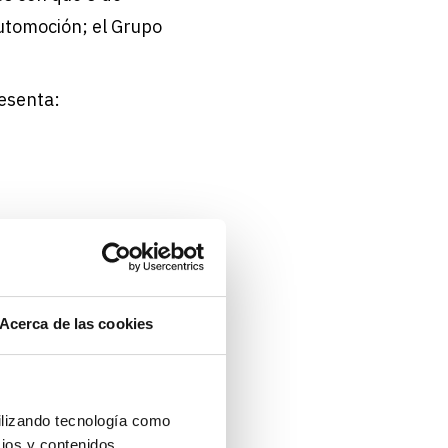
automoción; el Grupo
esenta:
Acerca de las cookies
omoción
er en su mayoría
ilizando tecnología como
dad
con mayor
cios y contenidos