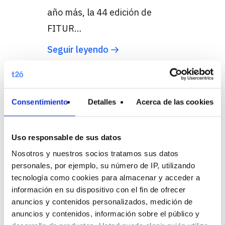
año más, la 44 edición de
FITUR…
Seguir leyendo
28 junio, 2022
Consentimiento
Detalles
Acerca de las cookies
Trends & Innovation
2022. La evolución
Uso responsable de sus datos
digital.
Nosotros y nuestros socios tratamos sus datos
personales, por ejemplo, su número de IP, utilizando
Realizamos la sexta edición de
tecnología como cookies para almacenar y acceder a
nuestro evento Trends &
información en su dispositivo con el fin de ofrecer
anuncios y contenidos personalizados, medición de
innovation en las instalaciones
anuncios y contenidos, información sobre el público y
del Hotel Galería Plaza