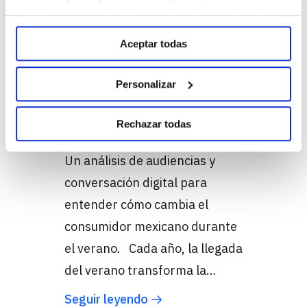
quisiéramos recopilar información sobre su ubicación
vacaciones: ¿Qué
geográfica e identificar su dispositivo. Obtenga más
nos enseña el
Aceptar todas
información sobre cómo se procesan sus datos
personales y establezca sus preferencias en la sección
verano sobre el
de Personalizar. Puede cambiar o retirar su
Personalizar
consentimiento en cualquier momento en la
consumidor
Configuración de cookies. Para más información revise
mexicano?
Rechazar todas
nuestra
Política de cookies
Un análisis de audiencias y
conversación digital para
entender cómo cambia el
consumidor mexicano durante
el verano. Cada año, la llegada
del verano transforma la…
Seguir leyendo