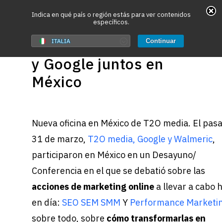
May we use cookies to track your activities? We take
Indica en qué país o región estás para ver contenidos
específicos.
your privacy very seriously. Please see our privacy
8 Abril, 2011
policy for details and any questions.
T2O media, Walmeric
Yes
No
ITALIA
Continuar
y Google juntos en
Hit enter to search or ESC to close
México
Nueva oficina en México de T2O media. El pas
31 de marzo,
T2O media, Google y Walmeric
,
participaron en México en un Desayuno/
Conferencia en el que se debatió sobre las
acciones de marketing online
a llevar a cabo 
en día:
SEO
SEM
SMM
Y
Performance Marketi
sobre todo, sobre
cómo transformarlas en