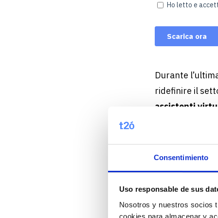
Durante l’ultim
ridefinire il se
assistenti virtu
dall’uso di
tour 
tecnologie stann
viaggio, offrend
Consentimiento
personalizzazio
Uso responsable de sus dat
Nosotros y nuestros socios t
La Realtà Virtu
cookies para almacenar y acc