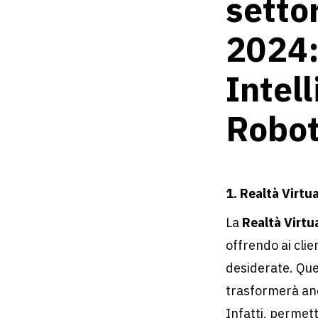
setto
2024:
Intell
Robot
1. Realtà Virtu
La
Realtà Virtu
offrendo ai clie
desiderate. Ques
trasformerà anch
Infatti, permette