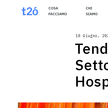
May we use cookies to track your activities? W
COSA
CHI
FACCIAMO
SIAMO
10 Giugno, 20
Tend
Sett
Hosp