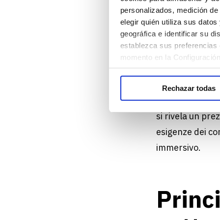
trasformandosi n
personalizados, medición de 
Parallelamente, 
elegir quién utiliza sus dato
geográfica e identificar su 
fornire soluzioni
establezca sus preferencias 
Non possiamo in
momento en la Configuración
elemento indis
consumatori. A
Rechazar todas
sia l’efficienza
si rivela un pre
esigenze dei con
immersivo.
Princi