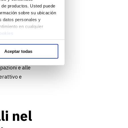
l viaggiatore.
lo de productos. Usted puede
ta evolvendo per
nformación sobre su ubicación
s datos personales y
sapiente dei dati.
ntimiento en cualquier
he è diventato un
cookies
omportamento dei
ano, migliorando
Aceptar todas
 Inoltre, il
Web 3.0
pazioni e alle
erattivo e
li nel