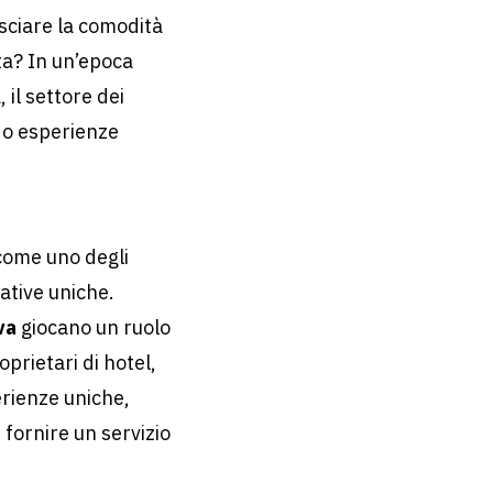
asciare la comodità
ta? In un’epoca
 il settore dei
do esperienze
come uno degli
iative uniche.
va
giocano un ruolo
oprietari di hotel,
perienze uniche,
 fornire un servizio