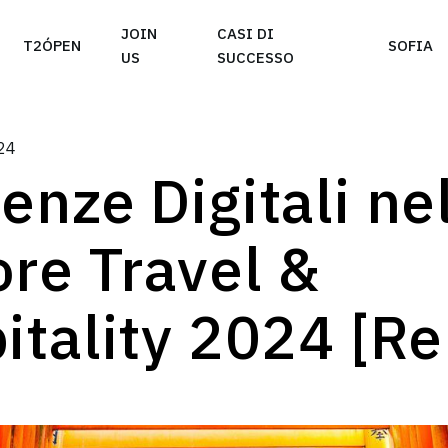
e take your privacy very seriously. Please see our priva
JOIN
CASI DI
T2ÓPEN
SOFIA
US
SUCCESSO
24
enze Digitali ne
ore Travel &
itality 2024 [Re