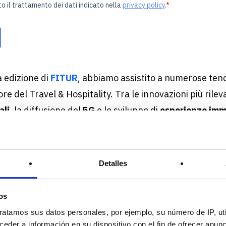
a edizione di
FITUR
, abbiamo assistito a numerose ten
ttore del Travel & Hospitality. Tra le innovazioni più rile
ali
, la diffusione del
5G
e lo sviluppo di
esperienze imm
e guide interattive
basate sulla
Realtà Virtuale e Au
o rivoluzionando il modo in cui gli utenti interagiscono c
o un’esperienza senza precedenti sia in termini di acces
Detalles
ne.
os
ratamos sus datos personales, por ejemplo, su número de IP, ut
ale sta acquisendo un ruolo sempre più centrale nell’in
eder a información en su dispositivo con el fin de ofrecer anun