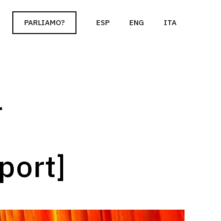
cy policy for details and any questions.
Yes
No
PARLIAMO?
ESP
ENG
ITA
l
port]