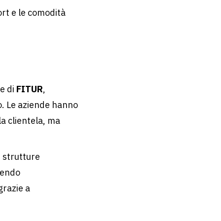
ort e le comodità
ne di
FITUR
,
o. Le aziende hanno
la clientela, ma
e strutture
uendo
grazie a