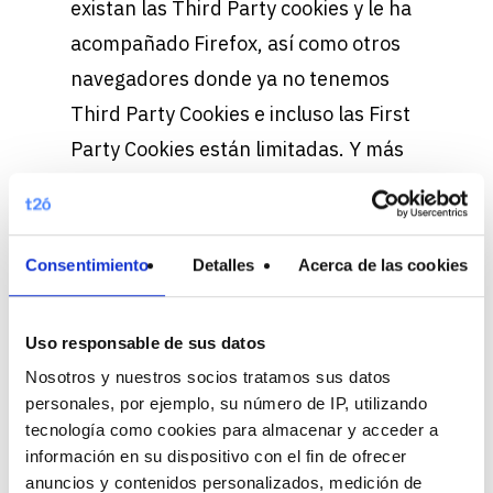
existan las Third Party cookies y le ha
acompañado Firefox, así como otros
navegadores donde ya no tenemos
Third Party Cookies e incluso las First
Party Cookies están limitadas. Y más
recientemente derivado de la GDPR,
aplicaciones directas en el ecosistema
publicitario digital donde estamos
Consentimiento
Detalles
Acerca de las cookies
hablando de solicitud de
consentimiento para poder medir o
Uso responsable de sus datos
para poder introducir las cookies en el
Nosotros y nuestros socios tratamos sus datos
navegador del usuario en función de la
personales, por ejemplo, su número de IP, utilizando
utilidad de esa cookie de la finalidad
tecnología como cookies para almacenar y acceder a
información en su dispositivo con el fin de ofrecer
de la cookie. Entonces en realidad son
anuncios y contenidos personalizados, medición de