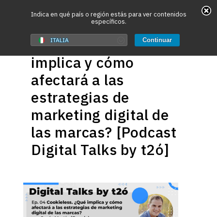
May we use cookies to track your activities? We take
Indica en qué país o región estás para ver contenidos
específicos.
your privacy very seriously. Please see our privacy
22 Abril, 2021
policy for details and any questions.
Cookieless. ¿Qué
Yes
No
ITALIA
Continuar
implica y cómo
Hit enter to search or ESC to close
afectará a las
estrategias de
marketing digital de
las marcas? [Podcast
Digital Talks by t2ó]