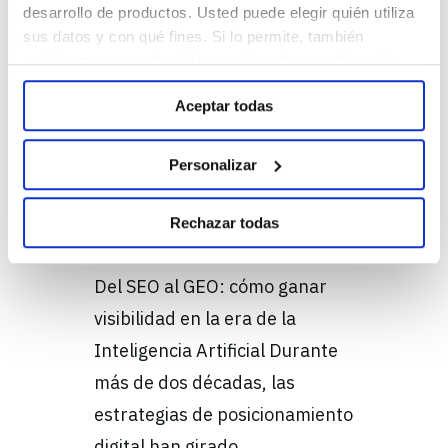
desarrollo de productos. Usted puede elegir quién utiliza
sus datos y con qué fines. Si lo permite, también
30 junio, 2026
quisiéramos recopilar información sobre su ubicación
Del SEO al GEO:
geográfica e identificar su dispositivo. Obtenga más
Aceptar todas
información sobre cómo se procesan sus datos
cómo ganar
personales y establezca sus preferencias en la sección
visibilidad en la era
de Personalizar. Puede cambiar o retirar su
Personalizar
consentimiento en cualquier momento en la
de la Inteligencia
Configuración de cookies. Para más información revise
Rechazar todas
nuestra
Política de cookies
Artificial
Del SEO al GEO: cómo ganar
visibilidad en la era de la
Inteligencia Artificial Durante
más de dos décadas, las
estrategias de posicionamiento
digital han girado…