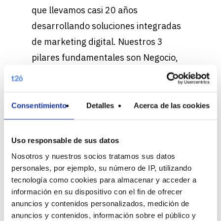
que llevamos casi 20 años
desarrollando soluciones integradas
de marketing digital. Nuestros 3
pilares fundamentales son Negocio,
Tecnología y Activación. Tenemos un
claro foco
en garantizar y aumentar
los resultados y estamos
Consentimiento
Detalles
Acerca de las cookies
comprometidos con el servicio a sus
clientes. Estamos presentes en
Uso responsable de sus datos
España, LATAM, EE.UU. e Italia.
Nosotros y nuestros socios tratamos sus datos
personales, por ejemplo, su número de IP, utilizando
tecnología como cookies para almacenar y acceder a
información en su dispositivo con el fin de ofrecer
anuncios y contenidos personalizados, medición de
Related Posts
anuncios y contenidos, información sobre el público y