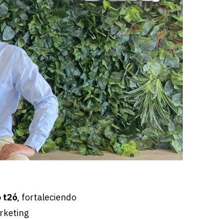
o
t2ó
, fortaleciendo
rketing