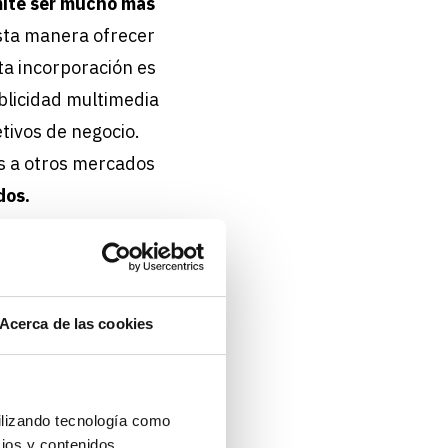
mite ser mucho más
sta manera ofrecer
sta incorporación es
blicidad multimedia
tivos de negocio.
os a otros mercados
dos.
Acerca de las cookies
ilizando tecnología como
cios y contenidos