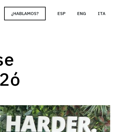
cy policy for details and any questions.
Yes
No
¿HABLAMOS?
ESP
ENG
ITA
se
t2ó