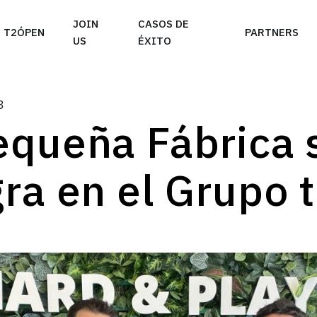
e take your privacy very seriously. Please see our priva
JOIN
CASOS DE
T2ÓPEN
PARTNERS
US
ÉXITO
3
equeña Fábrica 
gra en el Grupo 