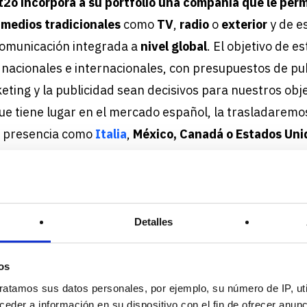
t2ó incorpora a su portfolio una compañía que le per
n
medios tradicionales
como
TV
,
radio
o
exterior
y de e
omunicación integrada a
nivel global
. El objetivo de e
 nacionales e internacionales, con presupuestos de pu
eting y la publicidad sean decisivos para nuestros obje
 que tiene lugar en el mercado español, la trasladarem
 presencia como
Italia
,
México, Canadá o Estados Uni
Detalles
os
ratamos sus datos personales, por ejemplo, su número de IP, ut
eder a información en su dispositivo con el fin de ofrecer anun