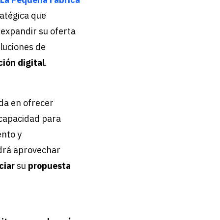
ratégica que
 expandir su oferta
oluciones de
ión digital
.
ada en ofrecer
 capacidad para
ento y
drá aprovechar
ciar
su
propuesta