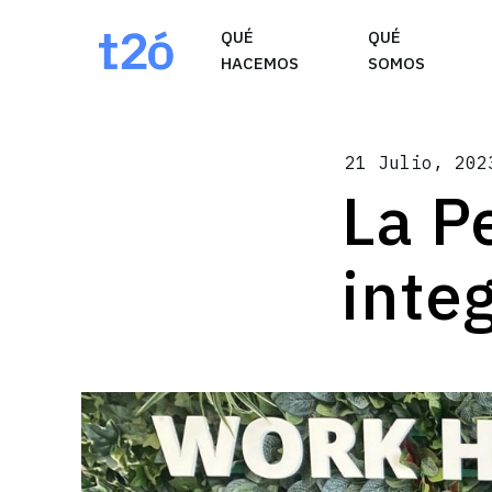
May we use cookies to track your activities? W
QUÉ
QUÉ
HACEMOS
SOMOS
21 Julio, 202
La P
inte