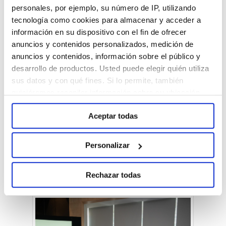
personales, por ejemplo, su número de IP, utilizando
tecnología como cookies para almacenar y acceder a
información en su dispositivo con el fin de ofrecer
anuncios y contenidos personalizados, medición de
anuncios y contenidos, información sobre el público y
desarrollo de productos. Usted puede elegir quién utiliza
sus datos y con qué fines. Si lo permite, también
quisiéramos recopilar información sobre su ubicación
geográfica e identificar su dispositivo. Obtenga más
Aceptar todas
información sobre cómo se procesan sus datos
personales y establezca sus preferencias en la sección
de Personalizar. Puede cambiar o retirar su
Personalizar
consentimiento en cualquier momento en la
Configuración de cookies. Para más información revise
Rechazar todas
nuestra
Política de cookies