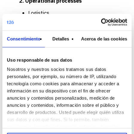
2. Operational processes
Logistics
Full Filment
Customer Service
Consentimiento
Detalles
Acerca de las cookies
Loyalty and nurturing
3. Digital Assets and Technology
Uso responsable de sus datos
Nosotros y nuestros socios tratamos sus datos
Digital Assets & Partners Tools
personales, por ejemplo, su número de IP, utilizando
Payment Methods
tecnología como cookies para almacenar y acceder a
Data Feeds
información en su dispositivo con el fin de ofrecer
anuncios y contenidos personalizados, medición de
Measurement & Visualization
anuncios y contenidos, información sobre el público y
Innovation : Voice and chatbot, VR
desarrollo de productos. Usted puede elegir quién utiliza
…
sus datos y con qué fines. Si lo permite, también
quisiéramos recopilar información sobre su ubicación
geográfica e identificar su dispositivo. Obtenga más