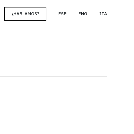
cy policy for details and any questions.
Yes
No
¿HABLAMOS?
ESP
ENG
ITA