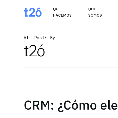
May we use cookies to track your activities? W
QUÉ
QUÉ
HACEMOS
SOMOS
All Posts By
t2ó
CRM: ¿Cómo ele