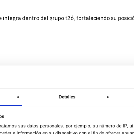
 integra dentro del grupo t2ó, fortaleciendo su posic
Detalles
oro y la plata en los
 2023
os
ratamos sus datos personales, por ejemplo, su número de IP, ut
eder a información en su dispositivo con el fin de ofrecer anun