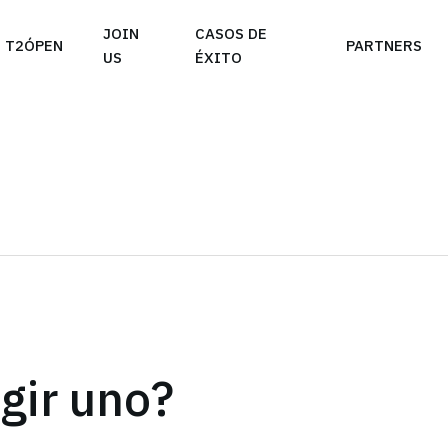
e take your privacy very seriously. Please see our priva
JOIN
CASOS DE
T2ÓPEN
PARTNERS
US
ÉXITO
gir uno?